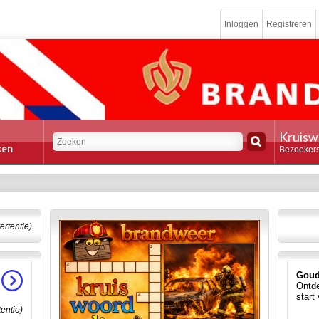
Inloggen
Registreren
Kruisw
Bezoekers
ertentie)
Goud
Ontde
start
tentie)