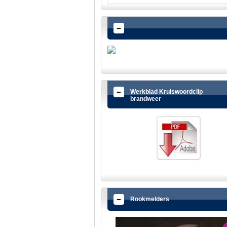
Werkblad Kruiswoordclip
brandweer
Rookmelders