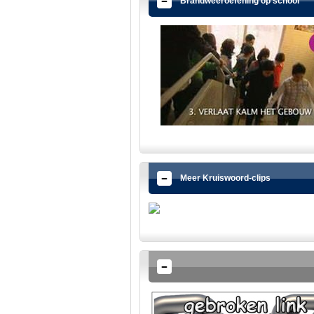
Brandweeroefening op school
Meer Kruiswoord-clips